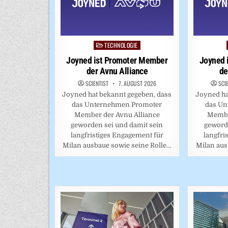
TECHNOLOGIE
Posted
in
Joyned ist Promoter Member
Joyned 
der Avnu Alliance
de
SCIENTIST
7. AUGUST 2026
SCI
Joyned hat bekannt gegeben, dass
Joyned ha
das Unternehmen Promoter
das Un
Member der Avnu Alliance
Membe
geworden sei und damit sein
geworde
langfristiges Engagement für
langfri
Milan ausbaue sowie seine Rolle…
Milan aus