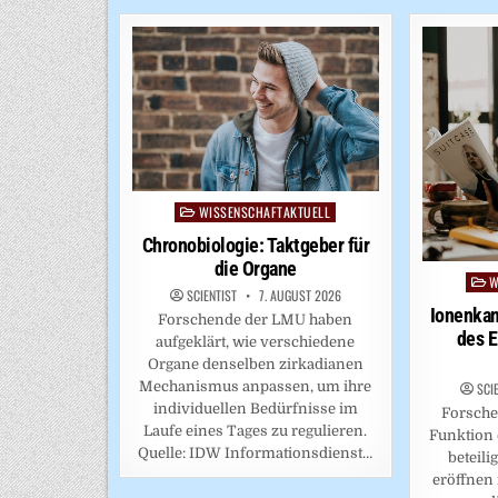
WISSENSCHAFTAKTUELL
Posted
in
Chronobiologie: Taktgeber für
die Organe
W
Post
SCIENTIST
7. AUGUST 2026
in
Ionenkan
Forschende der LMU haben
des E
aufgeklärt, wie verschiedene
Organe denselben zirkadianen
Mechanismus anpassen, um ihre
SCI
individuellen Bedürfnisse im
Forsche
Laufe eines Tages zu regulieren.
Funktion 
Quelle: IDW Informationsdienst…
beteil
eröffnen