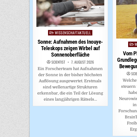
WISSENSCHAFTAKTUELL
Posted
in
Sonne: Aufnahmen des Inouye-
W
Post
Teleskops zeigen Wirbel auf
in
Vom P
Sonnenoberfläche
Grundleg
SCIENTIST
7. AUGUST 2026
Bewegun
Ein Forscherteam hat Aufnahmen
SCI
der Sonne in der bisher höchsten
Welche
Auflösung ausgewertet. Erstmals
steuern
sind wellenartige Strukturen
hab
erkennbar, die ein Teil der Lösung
Neurowis
eines langjährigen Rätsels…
in
Forschun
BrainT
Freib
Erg