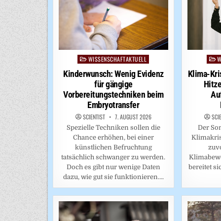
WISSENSCHAFTAKTUELL
W
Posted
Post
in
in
Kinderwunsch: Wenig Evidenz
Klima-Kri
für gängige
Hitz
Vorbereitungstechniken beim
Au
Embryotransfer
SCIENTIST
7. AUGUST 2026
SCI
Spezielle Techniken sollen die
Der So
Chance erhöhen, bei einer
Klimakris
künstlichen Befruchtung
zuvo
tatsächlich schwanger zu werden.
Klimabewe
Doch es gibt nur wenige Daten
bereitet s
dazu, wie gut sie funktionieren….