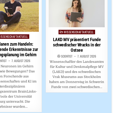
WISSENSCHAFTAKTUELL
Posted
ISSENSCHAFTAKTUELL
ed
in
LAKD MV präsentiert Funde
lanen zum Handeln:
schwedischer Wracks in der
ende Erkenntnisse zur
Ostsee
gsplanung im Gehirn
SCIENTIST
7. AUGUST 2026
ENTIST
7. AUGUST 2026
Wissenschaftler des Landesamtes
 Neuronen im Gehirn
für Kultur und Denkmalpflege MV
 wie Bewegungen? Das
(LAKD) und des schwedischen
en Forschende aus
Vrak Museums aus Stockholm
senschaften und KI im
haben am Donnerstag in Schwerin
terdisziplinären
Funde von zwei schwedischen…
gszentrum BrainLinks-
ools der Universität
urg untersucht. Die
ebnisse wurden…