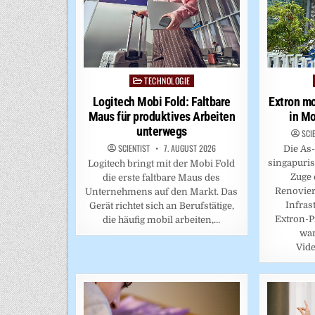
TECHNOLOGIE
Posted
in
Logitech Mobi Fold: Faltbare
Extron mo
Maus für produktives Arbeiten
in Mo
unterwegs
SCI
SCIENTIST
7. AUGUST 2026
Die As
singapuri
Logitech bringt mit der Mobi Fold
Zuge
die erste faltbare Maus des
Renovier
Unternehmens auf den Markt. Das
Infras
Gerät richtet sich an Berufstätige,
Extron-P
die häufig mobil arbeiten,…
war
Vide