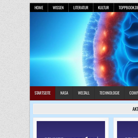
Skip
HOME
WISSEN
LITERATUR
KULTUR
TOPPBOOK.D
to
content
STARTSEITE
NASA
WELTALL
TECHNOLOGIE
COMP
AK