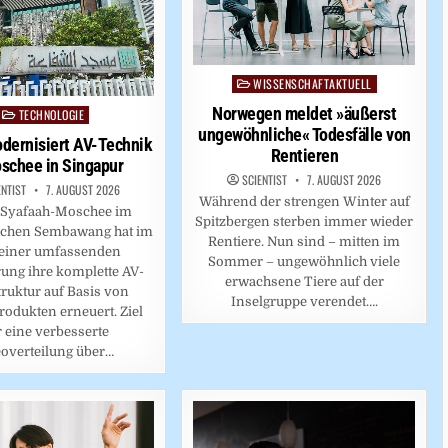
WISSENSCHAFTAKTUELL
Posted
in
Norwegen meldet »äußerst
TECHNOLOGIE
Posted
ungewöhnliche« Todesfälle von
in
dernisiert AV-Technik
Rentieren
schee in Singapur
SCIENTIST
7. AUGUST 2026
ENTIST
7. AUGUST 2026
Während der strengen Winter auf
-Syafaah-Moschee im
Spitzbergen sterben immer wieder
schen Sembawang hat im
Rentiere. Nun sind – mitten im
 einer umfassenden
Sommer – ungewöhnlich viele
ung ihre komplette AV-
erwachsene Tiere auf der
truktur auf Basis von
Inselgruppe verendet….
rodukten erneuert. Ziel
 eine verbesserte
overteilung über…