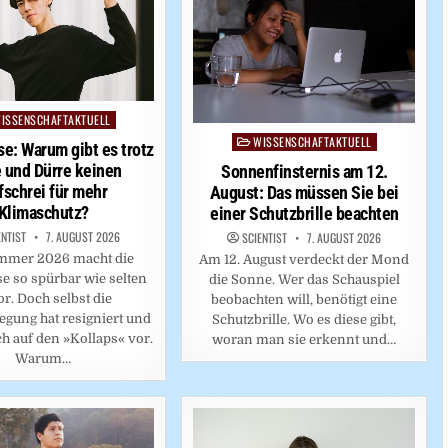
ISSENSCHAFTAKTUELL
ed
WISSENSCHAFTAKTUELL
Posted
se: Warum gibt es trotz
in
e und Dürre keinen
Sonnenfinsternis am 12.
fschrei für mehr
August: Das müssen Sie bei
Klimaschutz?
einer Schutzbrille beachten
ENTIST
7. AUGUST 2026
SCIENTIST
7. AUGUST 2026
mmer 2026 macht die
Am 12. August verdeckt der Mond
e so spürbar wie selten
die Sonne. Wer das Schauspiel
r. Doch selbst die
beobachten will, benötigt eine
gung hat resigniert und
Schutzbrille. Wo es diese gibt,
ich auf den »Kollaps« vor.
woran man sie erkennt und…
Warum…