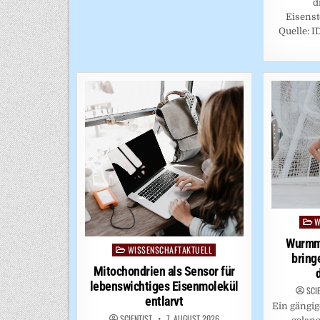
d
Eisenst
Quelle: 
W
Post
in
Wurmmi
WISSENSCHAFTAKTUELL
Posted
bring
in
Mitochondrien als Sensor für
lebenswichtiges Eisenmolekül
SCI
entlarvt
Ein gängig
SCIENTIST
7. AUGUST 2026