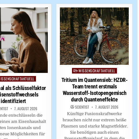
WISSENSCHAFTAKTUELL
Posted
in
ISSENSCHAFTAKTUELL
ed
Tritium im Quantensieb: HZDR-
Team trennt erstmals
al als Schlüsselfaktor
Wasserstoff-Isotopengemisch
isenstoffwechsels
durch Quanteneffekte
identifiziert
SCIENTIST
7. AUGUST 2026
ENTIST
7. AUGUST 2026
Künftige Fusionskraftwerke
nde entschlüsseln die
brauchen nicht nur extrem heiße
eines am Eisenhaushalt
Plasmen und starke Magnetfelder.
igten Ionenkanals und
Sie benötigen auch einen
 neue Möglichkeiten für
Brennstoffkreislauf, in dem die