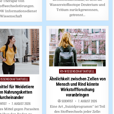
ie Therapie von
Wasserstoffisotope Deuterium und
offwechselstörungen.
Tritium zurückgewonnen,
IDW Informationsdienst
getrennt…
Wissenschaft
WISSENSCHAFTAKTUELL
Posted
in
Ähnlichkeit zwischen Zellen von
ISSENSCHAFTAKTUELL
ed
Mensch und Rind könnte
ttel für Weidetiere
Wirkstoffforschung
en Nahrungsketten
voranbringen
durcheinander
SCIENTIST
7. AUGUST 2026
ENTIST
7. AUGUST 2026
Eine Art „Suizidprogramm“ ist Teil
es Mittel gegen Parasiten
des Stoffwechsels jeder Zelle: