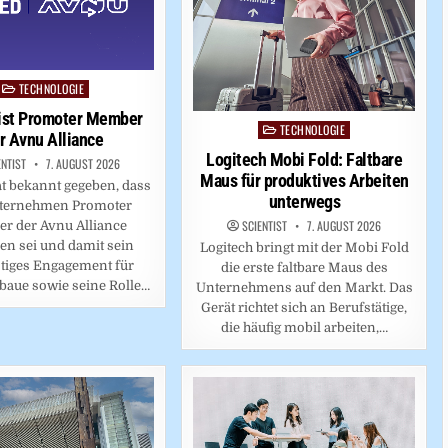
TECHNOLOGIE
Posted
in
ist Promoter Member
TECHNOLOGIE
Posted
r Avnu Alliance
in
Logitech Mobi Fold: Faltbare
ENTIST
7. AUGUST 2026
Maus für produktives Arbeiten
t bekannt gegeben, dass
unterwegs
ternehmen Promoter
SCIENTIST
7. AUGUST 2026
r der Avnu Alliance
n sei und damit sein
Logitech bringt mit der Mobi Fold
stiges Engagement für
die erste faltbare Maus des
baue sowie seine Rolle…
Unternehmens auf den Markt. Das
Gerät richtet sich an Berufstätige,
die häufig mobil arbeiten,…