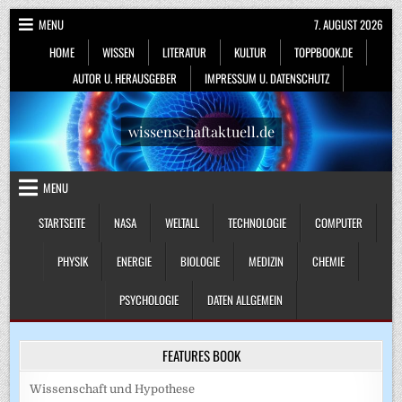
Skip
MENU
7. AUGUST 2026
to
HOME
WISSEN
LITERATUR
KULTUR
TOPPBOOK.DE
content
AUTOR U. HERAUSGEBER
IMPRESSUM U. DATENSCHUTZ
wissenschaftaktuell.de
MENU
STARTSEITE
NASA
WELTALL
TECHNOLOGIE
COMPUTER
PHYSIK
ENERGIE
BIOLOGIE
MEDIZIN
CHEMIE
PSYCHOLOGIE
DATEN ALLGEMEIN
FEATURES BOOK
Wissenschaft und Hypothese