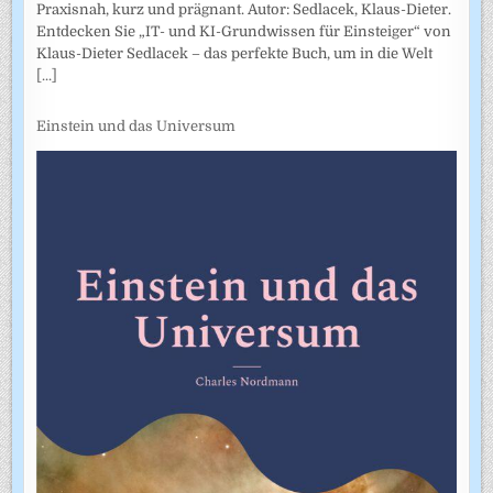
Praxisnah, kurz und prägnant. Autor: Sedlacek, Klaus-Dieter.
Entdecken Sie „IT- und KI-Grundwissen für Einsteiger“ von
Klaus-Dieter Sedlacek – das perfekte Buch, um in die Welt
[...]
Einstein und das Universum