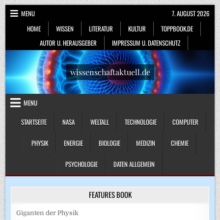
Skip
MENU
7. AUGUST 2026
to
HOME
WISSEN
LITERATUR
KULTUR
TOPPBOOK.DE
content
AUTOR U. HERAUSGEBER
IMPRESSUM U. DATENSCHUTZ
wissenschaftaktuell.de
MENU
STARTSEITE
NASA
WELTALL
TECHNOLOGIE
COMPUTER
PHYSIK
ENERGIE
BIOLOGIE
MEDIZIN
CHEMIE
PSYCHOLOGIE
DATEN ALLGEMEIN
FEATURES BOOK
Giganten der Physik