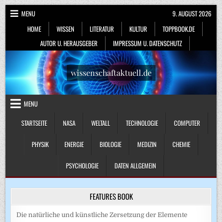
Skip
MENU
9. AUGUST 2026
to
HOME
WISSEN
LITERATUR
KULTUR
TOPPBOOK.DE
content
AUTOR U. HERAUSGEBER
IMPRESSUM U. DATENSCHUTZ
wissenschaftaktuell.de
MENU
STARTSEITE
NASA
WELTALL
TECHNOLOGIE
COMPUTER
PHYSIK
ENERGIE
BIOLOGIE
MEDIZIN
CHEMIE
PSYCHOLOGIE
DATEN ALLGEMEIN
FEATURES BOOK
Die natürliche und künstliche Zersetzung der Elemente