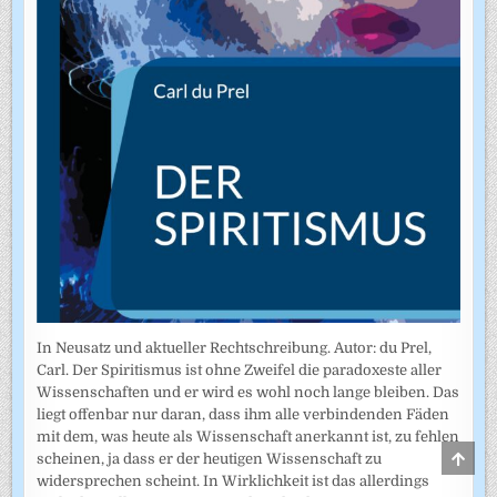
In Neusatz und aktueller Rechtschreibung. Autor: du Prel,
Carl. Der Spiritismus ist ohne Zweifel die paradoxeste aller
Wissenschaften und er wird es wohl noch lange bleiben. Das
liegt offenbar nur daran, dass ihm alle verbindenden Fäden
mit dem, was heute als Wissenschaft anerkannt ist, zu fehlen
SCRO
scheinen, ja dass er der heutigen Wissenschaft zu
TO
widersprechen scheint. In Wirklichkeit ist das allerdings
TOP