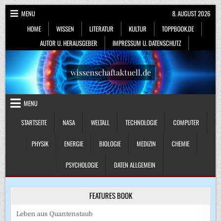
Skip
MENU
8. AUGUST 2026
to
HOME
WISSEN
LITERATUR
KULTUR
TOPPBOOK.DE
content
AUTOR U. HERAUSGEBER
IMPRESSUM U. DATENSCHUTZ
wissenschaftaktuell.de
MENU
STARTSEITE
NASA
WELTALL
TECHNOLOGIE
COMPUTER
PHYSIK
ENERGIE
BIOLOGIE
MEDIZIN
CHEMIE
PSYCHOLOGIE
DATEN ALLGEMEIN
FEATURES BOOK
Leben aus Quantenstaub