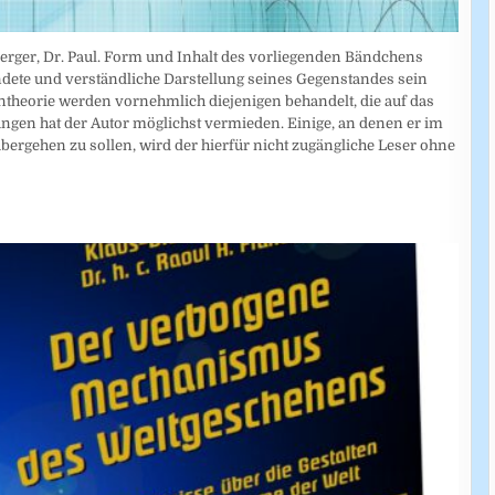
erger, Dr. Paul. Form und Inhalt des vorliegenden Bändchens
ndete und verständliche Darstellung seines Gegenstandes sein
theorie werden vornehmlich diejenigen behandelt, die auf das
en hat der Autor möglichst vermieden. Einige, an denen er im
übergehen zu sollen, wird der hierfür nicht zugängliche Leser ohne