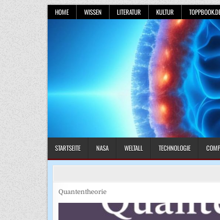
Skip
HOME
WISSEN
LITERATUR
KULTUR
TOPPBOOK.D
to
content
STARTSEITE
NASA
WELTALL
TECHNOLOGIE
COMP
Quantentheorie