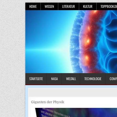
Skip
HOME
WISSEN
LITERATUR
KULTUR
TOPPBOOK.D
to
content
STARTSEITE
NASA
WELTALL
TECHNOLOGIE
COMP
Giganten der Physik