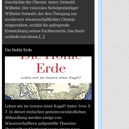
Geschichte der Chemie. Autor: Ostwald,
Wilhelm. Der visionäre Nobelpreisträger
Wilhelm Ostwald, der den Übergang zur
modernen wissenschaftlichen Chemie
mitgestaltete, erzählt die aufregende
Entwicklung seines Fachbereichs. Das Buch
schließt mit einem
[...]
Die Hohle Erde
Leben wir im Innern einer Kugel? Autor: Ives, F.
T. In dieser einfachen gemeinverständlichen
Abhandlung werden einige von
Wissenschaftlern aufgestellte Theorien