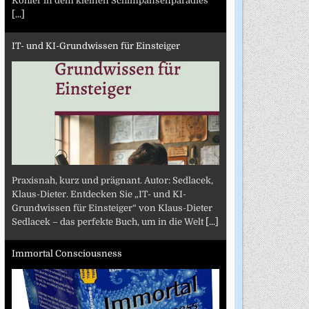
Köhler in dem kleinen Schimpansenparadies
[...]
IT- und KI-Grundwissen für Einsteiger
Praxisnah, kurz und prägnant. Autor: Sedlacek,
Klaus-Dieter. Entdecken Sie „IT- und KI-
Grundwissen für Einsteiger“ von Klaus-Dieter
Sedlacek – das perfekte Buch, um in die Welt
[...]
Immortal Consciousness