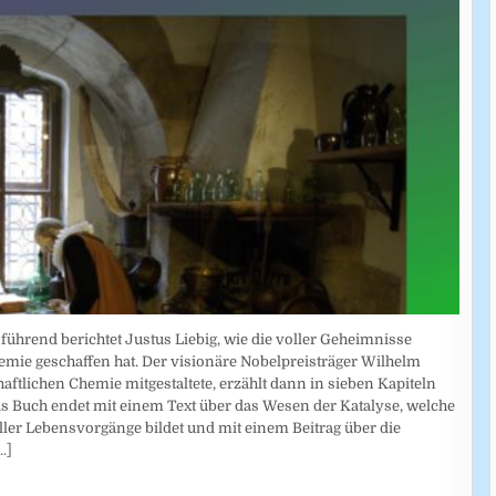
führend berichtet Justus Liebig, wie die voller Geheimnisse
mie geschaffen hat. Der visionäre Nobelpreisträger Wilhelm
tlichen Chemie mitgestaltete, erzählt dann in sieben Kapiteln
s Buch endet mit einem Text über das Wesen der Katalyse, welche
ller Lebensvorgänge bildet und mit einem Beitrag über die
..]