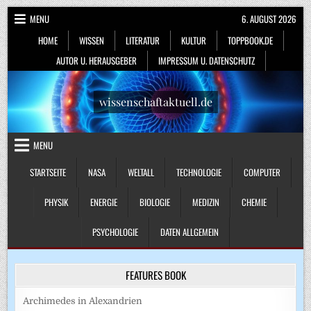
Skip
MENU
6. AUGUST 2026
to
HOME
WISSEN
LITERATUR
KULTUR
TOPPBOOK.DE
content
AUTOR U. HERAUSGEBER
IMPRESSUM U. DATENSCHUTZ
wissenschaftaktuell.de
MENU
STARTSEITE
NASA
WELTALL
TECHNOLOGIE
COMPUTER
PHYSIK
ENERGIE
BIOLOGIE
MEDIZIN
CHEMIE
PSYCHOLOGIE
DATEN ALLGEMEIN
FEATURES BOOK
Archimedes in Alexandrien