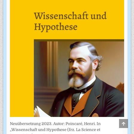
SCRO
Neuübersetzung 2023. Autor: Poincaré, Henri. In
TO
„Wissenschaft und Hypothese (frz. La Science et
TOP