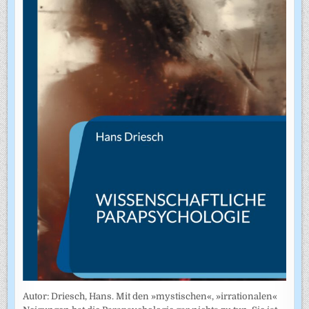
Autor: Driesch, Hans. Mit den »mystischen«, »irrationalen«