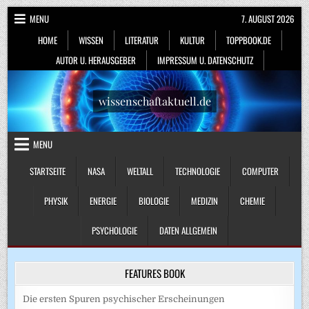
Skip
MENU
7. AUGUST 2026
to
HOME
WISSEN
LITERATUR
KULTUR
TOPPBOOK.DE
content
AUTOR U. HERAUSGEBER
IMPRESSUM U. DATENSCHUTZ
wissenschaftaktuell.de
MENU
STARTSEITE
NASA
WELTALL
TECHNOLOGIE
COMPUTER
PHYSIK
ENERGIE
BIOLOGIE
MEDIZIN
CHEMIE
PSYCHOLOGIE
DATEN ALLGEMEIN
FEATURES BOOK
Die ersten Spuren psychischer Erscheinungen