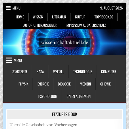
Skip
MENU
9. AUGUST 2026
to
HOME
WISSEN
LITERATUR
KULTUR
TOPPBOOK.DE
content
AUTOR U. HERAUSGEBER
IMPRESSUM U. DATENSCHUTZ
wissenschaftaktuell.de
MENU
STARTSEITE
NASA
WELTALL
TECHNOLOGIE
COMPUTER
PHYSIK
ENERGIE
BIOLOGIE
MEDIZIN
CHEMIE
PSYCHOLOGIE
DATEN ALLGEMEIN
FEATURES BOOK
Über die Gewissheit von Vorhersagen