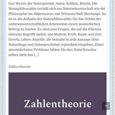
Das Wesen der Naturgesetze. Autor: Schlick, Moritz. Die
Naturphilosophie verhält sich zur Naturwissenschaft wie die
Philosophie im Allgemeinen zur Wissenschaft überhaupt. So
ist es die Aufgabe der Naturphilosophie, für das Gebiet der
naturwissenschaftlichen Erkenntnis einen wesentlichen
Beitrag zu leisten. Es sind jene Fragen, die auf die Klärung
oberster Begriffe zielen, wie Materie, Kraft, Raum und Zeit,
Gesetz, Leben: Begriffe, die beinahe in jede Aussage über
Naturdinge und Naturgeschehen irgendwie eingehen. Diese
wesentlichsten Probleme bilden für den Naturforscher
selber stets das
[...]
Zahlentheorie
SCRO
TO
TOP