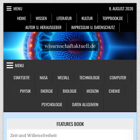
Skip
MENU
8. AUGUST 2026
to
HOME
WISSEN
LITERATUR
KULTUR
TOPPBOOK.DE
content
AUTOR U. HERAUSGEBER
IMPRESSUM U. DATENSCHUTZ
wissenschaftaktuell.de
MENU
STARTSEITE
NASA
WELTALL
TECHNOLOGIE
COMPUTER
PHYSIK
ENERGIE
BIOLOGIE
MEDIZIN
CHEMIE
PSYCHOLOGIE
DATEN ALLGEMEIN
FEATURES BOOK
Zeit und Willensfreiheit