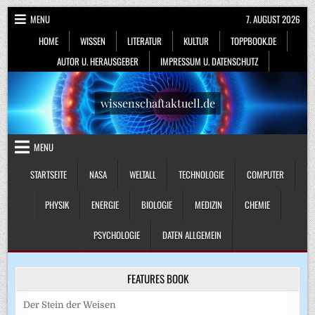
Skip
MENU
7. AUGUST 2026
to
HOME
WISSEN
LITERATUR
KULTUR
TOPPBOOK.DE
content
AUTOR U. HERAUSGEBER
IMPRESSUM U. DATENSCHUTZ
wissenschaftaktuell.de
MENU
STARTSEITE
NASA
WELTALL
TECHNOLOGIE
COMPUTER
PHYSIK
ENERGIE
BIOLOGIE
MEDIZIN
CHEMIE
PSYCHOLOGIE
DATEN ALLGEMEIN
FEATURES BOOK
Der Stein der Weisen