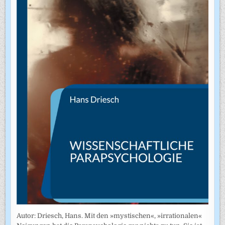
Autor: Driesch, Hans. Mit den »mystischen«, »irrationalen«